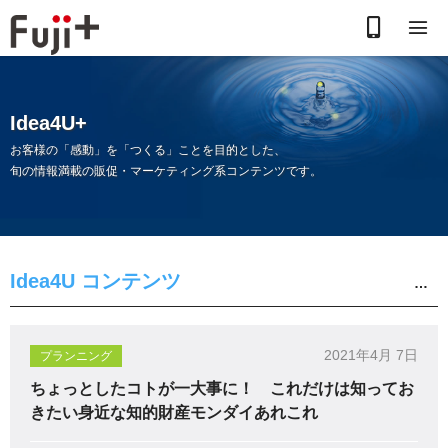
お
電
話
Idea4U+
で
お客様の「感動」を「つくる」ことを目的とした、
旬の情報満載の販促・マーケティング系コンテンツです。
の
お
問
Idea4U コンテンツ
合
わ
2021年4月 7日
プランニング
ちょっとしたコトが一大事に！ これだけは知ってお
せ
きたい身近な知的財産モンダイあれこれ