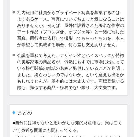
社内報用に社員からプライベート写真を募集するのは、
よくあるケース。写真についてちょっと気になることは
ありませんか。例えば、屋外に設置された著名な作家の
アート作品（ブロンズ像、オブジェ等）と一緒に写した
写真。同行者に依頼して撮影してもらったものを、本人
が希望して掲載する場合、何ら差し支えありません。
会議を重ねて考えた、デザイン性とハイスペックが特徴
の美容家電の商品名が、偶然にもすでに市場に出回って
いる旅行関係の雑誌の名称と酷似していることが判明し
ました。紛らわしいのではないか、という意見も出るか
もしれませんが、基本的には大丈夫です。商標登録する
際も、類似する商品・役務でない限り、大丈夫です。
まとめ
■自分には縁がないと思いがちな知的財産権も、実はごく
ごく身近な問題にも関わってくる。