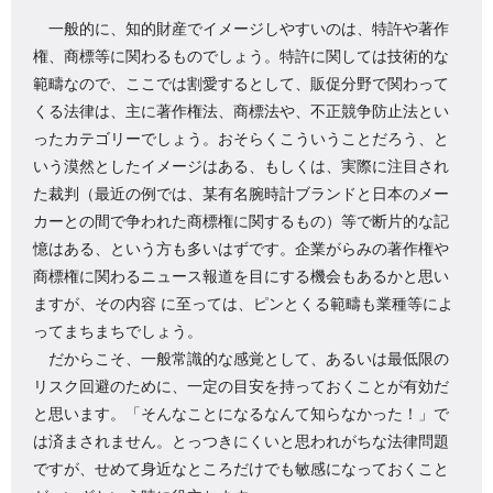
一般的に、知的財産でイメージしやすいのは、特許や著作
権、商標等に関わるものでしょう。特許に関しては技術的な
範疇なので、ここでは割愛するとして、販促分野で関わって
くる法律は、主に著作権法、商標法や、不正競争防止法とい
ったカテゴリーでしょう。おそらくこういうことだろう、と
いう漠然としたイメージはある、もしくは、実際に注目され
た裁判（最近の例では、某有名腕時計ブランドと日本のメー
カーとの間で争われた商標権に関するもの）等で断片的な記
憶はある、という方も多いはずです。企業がらみの著作権や
商標権に関わるニュース報道を目にする機会もあるかと思い
ますが、その内容 に至っては、ピンとくる範疇も業種等によ
ってまちまちでしょう。
だからこそ、一般常識的な感覚として、あるいは最低限の
リスク回避のために、一定の目安を持っておくことが有効だ
と思います。「そんなことになるなんて知らなかった！」で
は済まされません。とっつきにくいと思われがちな法律問題
ですが、せめて身近なところだけでも敏感になっておくこと