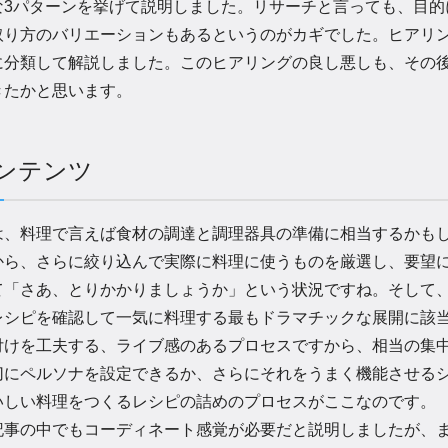
3パターンを挙げて説明しました。リサーチと言っても、目的
取り方のバリエーションもあるというのがカギでした。ヒアリ
に分類して解説しました。このヒアリングの良し悪しも、その
きたかと思います。
ンテンツ
、料理で言えば食材の調達と調理器具の準備に相当するかもし
から、さらに絞り込んで実際に料理に使うものを厳選し、要望
て「さあ、とりかかりましょうか」という状況ですね。そして
レシピを確認して一気に料理する最もドラマチックな展開に該
付けを工夫する、ライブ感のあるプロセスですから、相当の集
切にペルソナを設定できるか、さらにそれをうまく機能させる
いしい料理をつくるレシピの詰めのプロセスがここなのです。
事の中でもコーディネート感覚が必要だと説明しましたが、ま