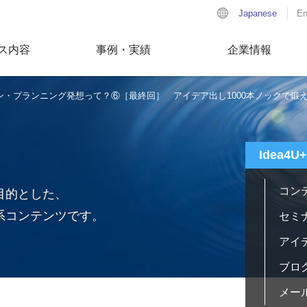
Japanese
En
ス内容
事例・実績
企業情報
ン・プランニング発想って？⑥［最終回］ アイデア出し1000本ノックで鍛
Idea4U
コン
目的とした、
系コンテンツです。
セミ
アイ
ブロ
メー