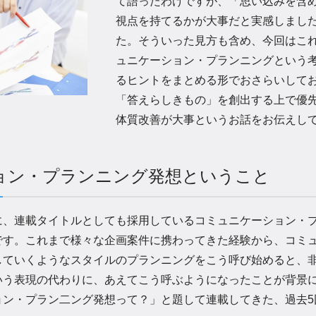
て語ったわけですが、「思い込みを含
視点を持てるかが大事だと実感しまし
た。そういった見方も含め、今回はこ
ュニケーション・プランニングという
るヒントをまとめる形でおさらいして
「答えらしきもの」を創出する上で優
体質改善が大事というお話をお伝えし
ョン・プランニング発想ということ
、連載タイトルとしても採用しているコミュニケーション・プ
です。これまで様々な企画案件に携わってきた経験から、コミ
していくようなスタイルのプランニングをこう呼び始めると、
いう表現の代わりに、あえてこう呼ぶようになったことが背景
ョン・プラン二ング発想って？」と題して連載してきた、過去5