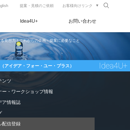
glish
提案・見積のご依頼
お客様向けリンク
検
索
Idea4U+
お問い合わせ
える発想力！これからの企画・提案に必要なこと
Idea4U+
+
（アイデア・フォー・ユー・プラス）
テンツ
ナー・ワークショップ情報
デア情報誌
グ
ル配信登録