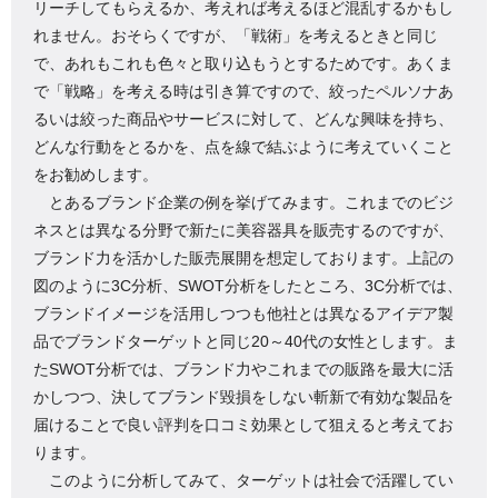
リーチしてもらえるか、考えれば考えるほど混乱するかもし
れません。おそらくですが、「戦術」を考えるときと同じ
で、あれもこれも色々と取り込もうとするためです。あくま
で「戦略」を考える時は引き算ですので、絞ったペルソナあ
るいは絞った商品やサービスに対して、どんな興味を持ち、
どんな行動をとるかを、点を線で結ぶように考えていくこと
をお勧めします。
とあるブランド企業の例を挙げてみます。これまでのビジ
ネスとは異なる分野で新たに美容器具を販売するのですが、
ブランド力を活かした販売展開を想定しております。上記の
図のように3C分析、SWOT分析をしたところ、3C分析では、
ブランドイメージを活用しつつも他社とは異なるアイデア製
品でブランドターゲットと同じ20～40代の女性とします。ま
たSWOT分析では、ブランド力やこれまでの販路を最大に活
かしつつ、決してブランド毀損をしない斬新で有効な製品を
届けることで良い評判を口コミ効果として狙えると考えてお
ります。
このように分析してみて、ターゲットは社会で活躍してい