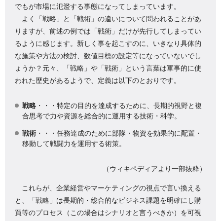
でもが市場に氾濫する事態になってしまっています。
よく「戦略」と「戦術」の違いについて問われることがあ
りますが、前述の例では「戦術」だけが先行してしまってい
るように感じます。新しく事を起こすのに、いきなり具体的
な施策や方法の検討、数値目標の設定等になっていないでし
ょうか？元々、「戦略」や「戦術」という言葉は軍事的に使
われた歴史があるようで、定義は以下のとおりです。
戦略
・・・特定の目的を達成するために、長期的視野と複
合思考で力や資源を総合的に運用する技術・科学。
戦術
・・・任務達成のために部隊・物資を効果的に配置・
移動して戦闘力を運用する術策。
（ウィキペディアより一部抜粋）
これらが、企業経営やマーケティングの視点で言い換える
と、「戦略」は長期的・総合的なビジネス課題を明確にし購
買等のプロセス（この場合はシナリオと言うべきか）を可視