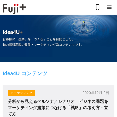
お
電
話
Idea4U+
で
お客様の「感動」を「つくる」ことを目的とした、
旬の情報満載の販促・マーケティング系コンテンツです。
の
お
問
Idea4U コンテンツ
合
わ
2020年12月 2日
マーケティング
分析から見えるペルソナ／シナリオ ビジネス課題を
せ
マーケティング施策につなげる「戦略」の考え方・立
て方