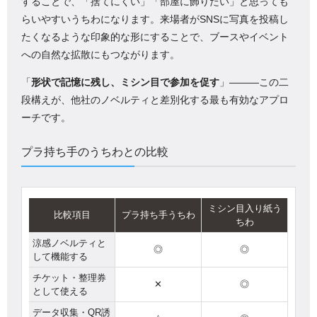
することで、「捨てにくい」「部屋に飾りたい」と思っても
らいやすいうちわになります。来場者がSNSに写真を投稿し
たくなるような印象的な形にすることで、ブースやイベント
への自然な拡散にもつながります。
「
形状で記憶に残し、ミシン目で参加を促す
」―――この二
段構えが、他社のノベルティと差別化する最も有効なアプロ
ーチです。
プラ持ち手のうちわとの比較
ミシン目入り紙う
比較項目
プラ持ち手うちわ
ちわ
涼感ノベルティと
◎
◎
して機能する
チケット・整理券
✕
◎
として使える
データ収集・QR誘