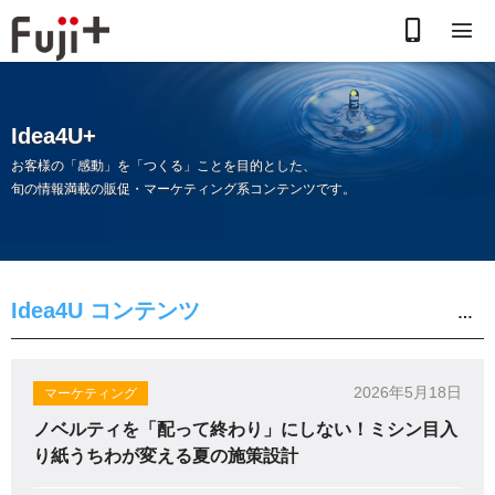
お
電
話
Idea4U+
で
お客様の「感動」を「つくる」ことを目的とした、
旬の情報満載の販促・マーケティング系コンテンツです。
の
お
問
Idea4U コンテンツ
合
わ
2026年5月18日
マーケティング
ノベルティを「配って終わり」にしない！ミシン目入
せ
り紙うちわが変える夏の施策設計