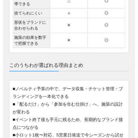
△
◎
導できる
捨てられにくい
○
◎
形状をブランドに
✕
◎
合わせられる
施策の効果を数字
✕
◎
で把握できる
このうちわが選ばれる理由まとめ
■ノベルティ予算の中で、データ収集・チケット管理・ブ
ランディングを一本化できる
■「配るだけ」から「参加を生む仕掛け」へ、施策の設計
が変わる
■イベント終了後も手元に残るため、長期的なブランド接
点につながる
■小ロット1枚〜対応、5営業日発送で今シーズンから試せ