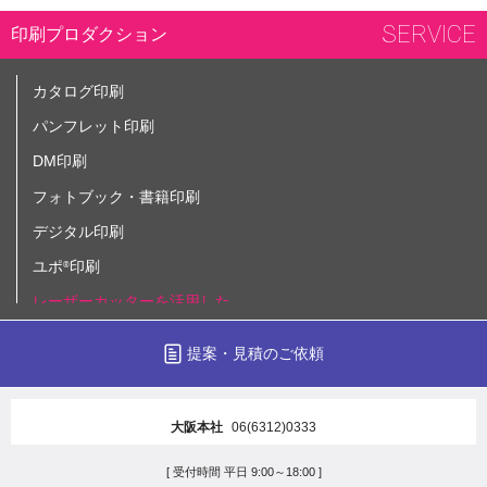
SERVICE
印刷プロダクション
カタログ印刷
パンフレット印刷
DM印刷
フォトブック・書籍印刷
デジタル印刷
ユポ
印刷
®
レーザーカッターを活用した
付加価値プロダクト
提案・見積のご依頼
大判印刷
のぼり印刷
大阪本社
06(6312)0333
[ 受付時間 平日 9:00～18:00 ]