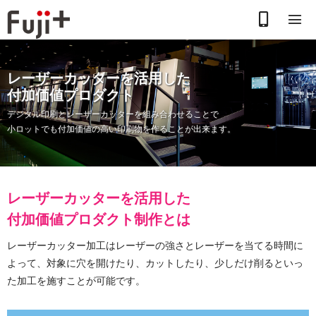
お
電
レーザーカッターを活用した
話
付加価値プロダクト
で
デジタル印刷とレーザーカッターを組み合わせることで
小ロットでも付加価値の高い印刷物を作ることが出来ます。
の
お
問
レーザーカッターを活用した
付加価値プロダクト制作とは
合
レーザーカッター加工はレーザーの強さとレーザーを当てる時間に
わ
よって、対象に穴を開けたり、カットしたり、少しだけ削るといっ
せ
た加工を施すことが可能です。