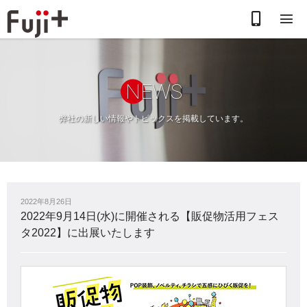
お
電
話
N
EWS
で
弊社の新しい情報やトピックスを掲載しています。
の
お
問
2022年8月26日
合
2022年9月14日(水)に開催される【販促物活用フェス
タ2022】に出展いたします
わ
せ