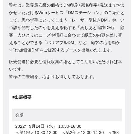
弊社は、業界最安級の価格でDM印刷+宛名印字+発送までおま
かせいただけるWebサービス「DMステーション」のご紹介と
して、思わず手にとってしまう「レーザー型抜きDM」や、い
つ誰が開封したのかを見える化する「あしあと追跡DM」、顧
客一人ひとりのニーズや嗜好に合わせて紙面の内容を差し替
えることができる「バリアブルDM」など、顧客の心を動か
す"付加価値DM"をご提案するブースを出展いたします。
販売促進に必要な情報収集の場としてご活用いただければ幸
いです。
皆様のご来場を、心よりお待ちしております。
■出展概要
会期
2022年9月14日（水） 10:30-16:30
＜第1部＞10:30-12:00 ＜第2部＞13:00-14:30 ＜第3