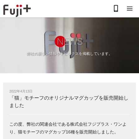
お
電
話
N
EWS
で
弊社の新しい情報やトピックスを掲載しています。
の
お
問
2022年4月13日
合
「猫」モチーフのオリジナルマグカップを販売開始し
ました
わ
せ
この度、弊社の関連会社である株式会社フジプラス・ワンよ
り、猫モチーフのマグカップ16種を販売開始しました。