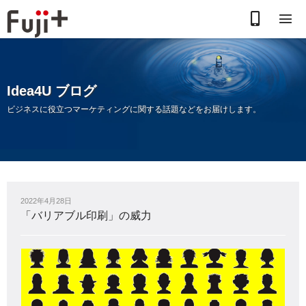
お
電
話
Idea4U ブログ
で
ビジネスに役⽴つマーケティングに関する話題などをお届けします。
の
お
問
2022年4月28日
合
「バリアブル印刷」の威力
わ
せ